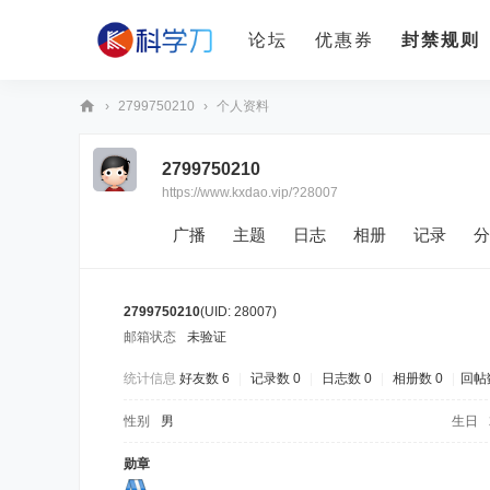
论坛
优惠券
封禁规则
›
2799750210
›
个人资料
科
2799750210
学
https://www.kxdao.vip/?28007
刀
广播
主题
日志
相册
记录
分
2799750210
(UID: 28007)
邮箱状态
未验证
统计信息
好友数 6
|
记录数 0
|
日志数 0
|
相册数 0
|
回帖数
性别
男
生日
勋章