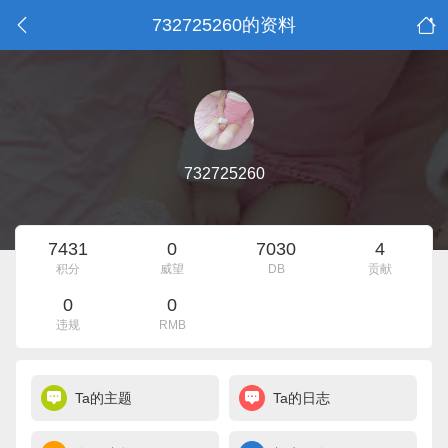
732725260的资料
732725260
7431
0
7030
4
积分
威望
DB
贡献
0
0
违规
RMB
Ta的主题
Ta的日志