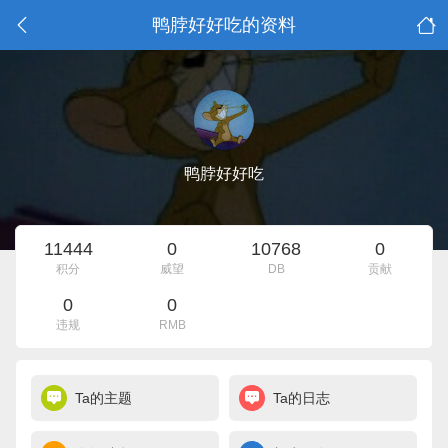
鸭脖好好吃的资料
鸭脖好好吃
11444
0
10768
0
积分
威望
DB
贡献
0
0
违规
RMB
Ta的主题
Ta的日志