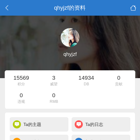
qhyjzf的资料
qhyjzf
15569
3
14934
0
积分
威望
DB
贡献
0
0
违规
RMB
Ta的主题
Ta的日志