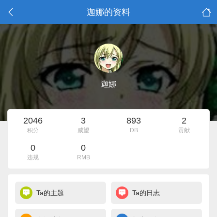
迦娜的资料
迦娜
2046
3
893
2
积分
威望
DB
贡献
0
0
违规
RMB
Ta的主题
Ta的日志