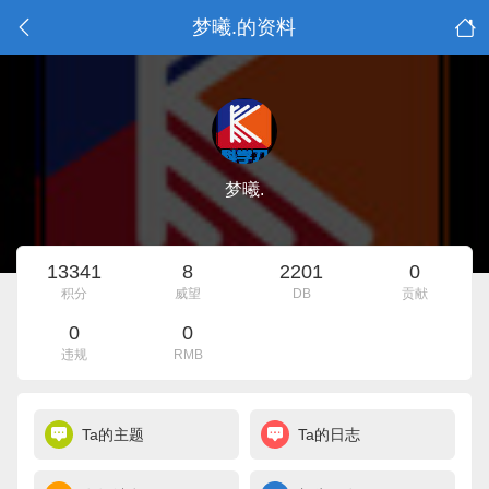
梦曦.的资料
梦曦.
13341
8
2201
0
积分
威望
DB
贡献
0
0
违规
RMB
Ta的主题
Ta的日志