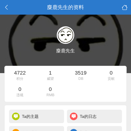
麋鹿先生的资料
麋鹿先生
4722
1
3519
0
积分
威望
DB
贡献
0
0
违规
RMB
Ta的主题
Ta的日志