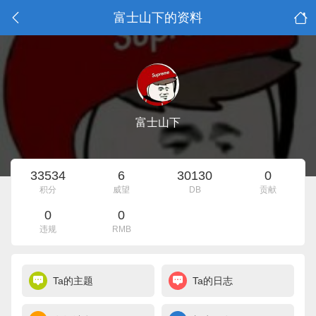
富士山下的资料
富士山下
33534
6
30130
0
积分
威望
DB
贡献
0
0
违规
RMB
Ta的主题
Ta的日志