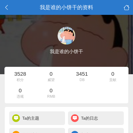
我是谁的小饼干的资料
我是谁的小饼干
3528
0
3451
0
积分
威望
DB
贡献
0
0
违规
RMB
Ta的主题
Ta的日志