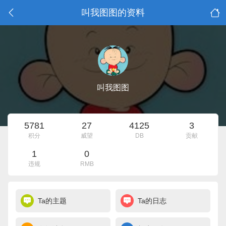
叫我图图的资料
叫我图图
5781
27
4125
3
积分
威望
DB
贡献
1
0
违规
RMB
Ta的主题
Ta的日志