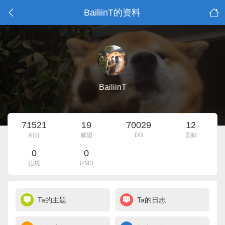
BailiinT的资料
BailiinT
71521
19
70029
12
积分
威望
DB
贡献
0
0
违规
RMB
Ta的主题
Ta的日志