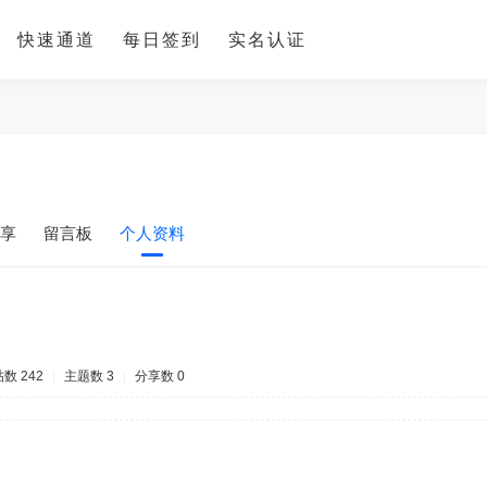
快速通道
每日签到
实名认证
享
留言板
个人资料
数 242
|
主题数 3
|
分享数 0