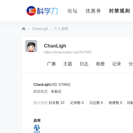
论坛
优惠券
封禁规则
›
ChanLigh
›
个人资料
科
ChanLigh
学
https://www.kxdao.vip/?67980
刀
广播
主题
日志
相册
记录
分
ChanLigh
(UID: 67980)
邮箱状态
未验证
统计信息
好友数 10
|
记录数 0
|
日志数 0
|
相册数 0
|
回帖
勋章