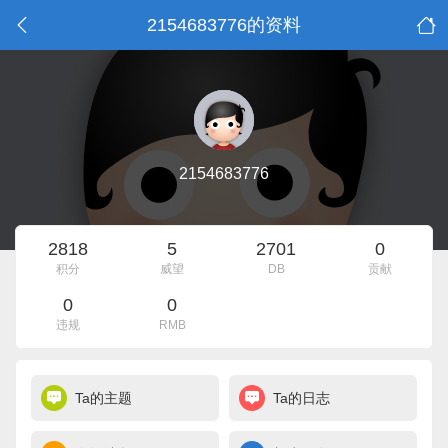
2154683776的资料
2154683776
2818
5
2701
0
积分
威望
DB
贡献
0
0
违规
RMB
Ta的主题
Ta的日志