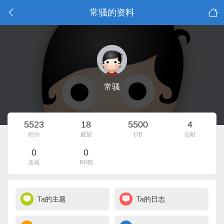
常骚的资料
常骚
5523
18
5500
4
积分
威望
DB
贡献
0
0
违规
RMB
Ta的主题
Ta的日志