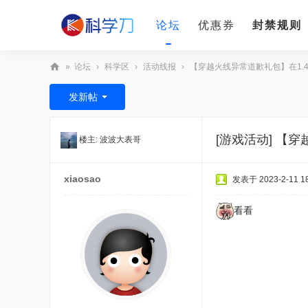
论坛
优惠券
封禁规则
»
论坛
›
科学区
›
活动线报
›
【穿越火线异常道歉礼包】在1.4~2
科
发新帖
学
刀
[游戏活动]
【穿
楼主:
波波大表哥
xiaosao
发表于 2023-2-11 18
看看