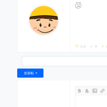
回复
赞
发新帖