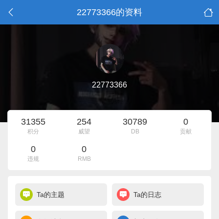
22773366的资料
22773366
31355
254
30789
0
积分
威望
DB
贡献
0
0
违规
RMB
Ta的主题
Ta的日志