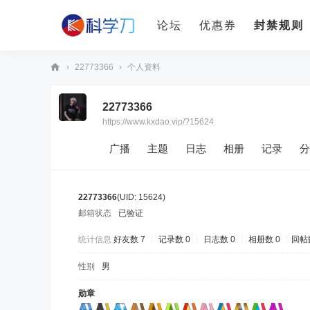
论坛
优惠券
封禁规则
›
22773366
›
个人资料
科
22773366
学
https://www.kxdao.vip/?15624
刀
广播
主题
日志
相册
记录
分
22773366
(UID: 15624)
邮箱状态
已验证
统计信息
好友数 7
|
记录数 0
|
日志数 0
|
相册数 0
|
回帖数
性别
男
勋章