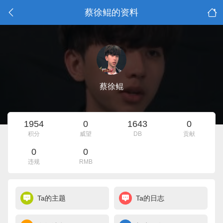
蔡徐鲲的资料
蔡徐鲲
1954
0
1643
0
积分
威望
DB
贡献
0
0
违规
RMB
Ta的主题
Ta的日志