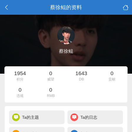
蔡徐鲲的资料
蔡徐鲲
1954
0
1643
0
积分
威望
DB
贡献
0
0
违规
RMB
Ta的主题
Ta的日志