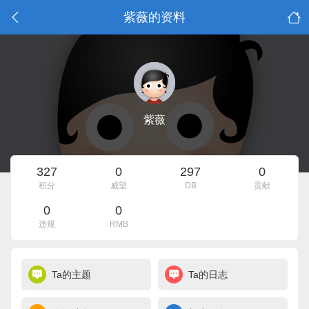
紫薇的资料
紫薇
327
0
297
0
积分
威望
DB
贡献
0
0
违规
RMB
Ta的主题
Ta的日志