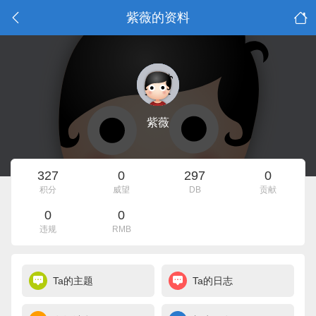
紫薇的资料
紫薇
327
0
297
0
积分
威望
DB
贡献
0
0
违规
RMB
Ta的主题
Ta的日志