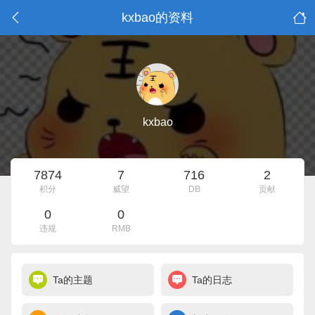
kxbao的资料
kxbao
7874
7
716
2
积分
威望
DB
贡献
0
0
违规
RMB
Ta的主题
Ta的日志