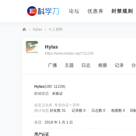
论坛
优惠券
封禁规则
›
Hylas
›
个人资料
科
Hylas
学
https://www.kxdao.vip/?11228
刀
广播
主题
日志
相册
记录
分
Hylas
(UID: 11228)
邮箱状态
未验证
自定义头衔
专业办证一百年
统计信息
好友数 31
|
记录数 0
|
日志数 0
|
相册数 0
|
回帖
生日
2018 年 1 月 1 日
用户认证