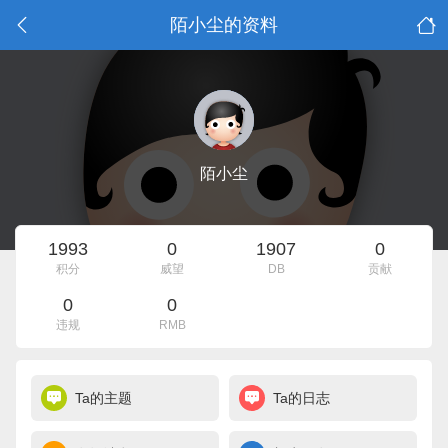
陌小尘的资料
陌小尘
1993
0
1907
0
积分
威望
DB
贡献
0
0
违规
RMB
Ta的主题
Ta的日志