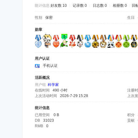
统计信息
好友数 10
|
记录数 0
|
日志数 0
|
相册数 0
|
回帖
性别
保密
生日
勋章
用户认证
手机认证
活跃概况
用户组
科学家
在线时间
490 小时
注册
上次活动时间
2026-7-29 15:28
上次
统计信息
已用空间
0 B
积分
DB
31023
贡献
RMB
0