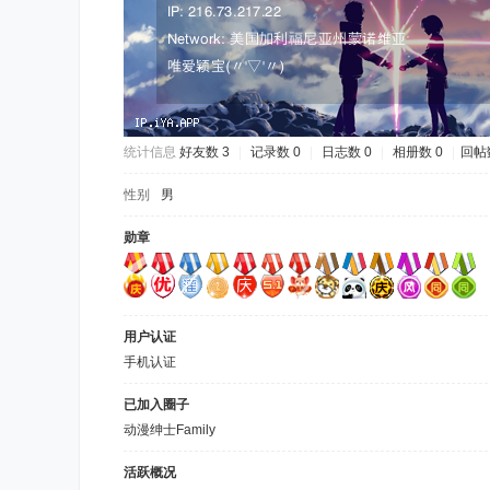
统计信息
好友数 3
|
记录数 0
|
日志数 0
|
相册数 0
|
回帖数
性别
男
勋章
用户认证
手机认证
已加入圈子
动漫绅士Family
活跃概况