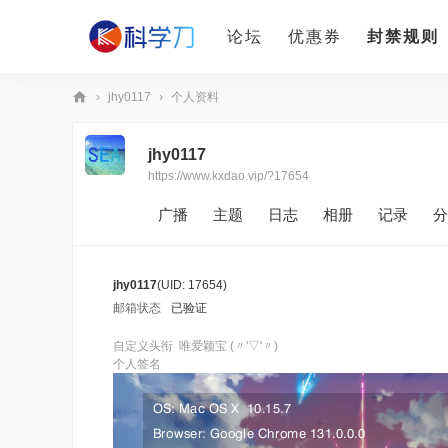
论坛
优惠券
封禁规则
›
jhy0117
›
个人资料
科
jhy0117
学
https://www.kxdao.vip/?17654
刀
广播
主题
日志
相册
记录
分
jhy0117
(UID: 17654)
邮箱状态
已验证
自定义头衔
唯爱颖宝 (〃'▽'〃)
个人签名