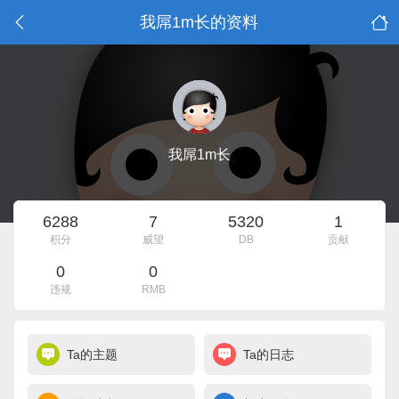
我屌1m长的资料
我屌1m长
6288
7
5320
1
积分
威望
DB
贡献
0
0
违规
RMB
Ta的主题
Ta的日志