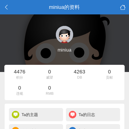
miniua的资料
miniua
4476
0
4263
0
积分
威望
DB
贡献
0
0
违规
RMB
Ta的主题
Ta的日志