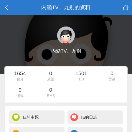
内涵TV、九别的资料
内涵TV、九别
1654
0
1501
0
积分
威望
DB
贡献
0
0
违规
RMB
Ta的主题
Ta的日志