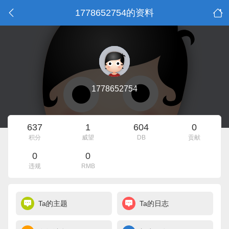
1778652754的资料
1778652754
637
1
604
0
积分
威望
DB
贡献
0
0
违规
RMB
Ta的主题
Ta的日志