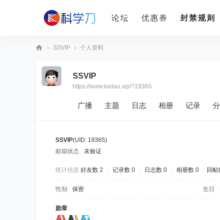
论坛
优惠券
封禁规则
›
SSVIP
›
个人资料
科
SSVIP
学
https://www.kxdao.vip/?19365
刀
广播
主题
日志
相册
记录
分
SSVIP
(UID: 19365)
邮箱状态
未验证
统计信息
好友数 2
|
记录数 0
|
日志数 0
|
相册数 0
|
回帖数
性别
保密
生日
勋章