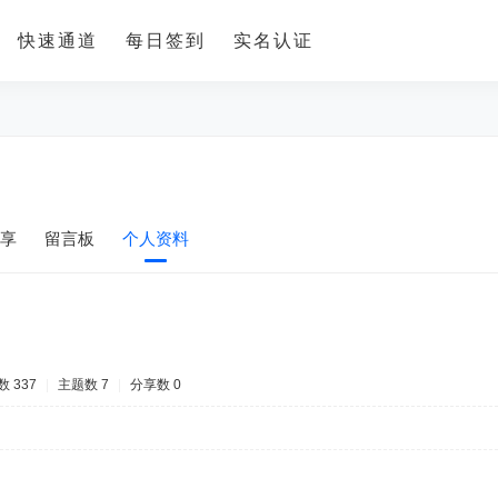
快速通道
每日签到
实名认证
享
留言板
个人资料
 337
|
主题数 7
|
分享数 0