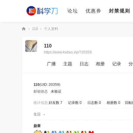
论坛
优惠券
封禁规则
›
110
›
个人资料
科
110
学
https://www.kxdao.vip/?20359
刀
广播
主题
日志
相册
记录
分
110
(UID: 20359)
邮箱状态
未验证
统计信息
好友数 7
|
记录数 0
|
日志数 0
|
相册数 0
|
回帖数
生日
-
勋章