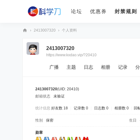
论坛
优惠券
封禁规则
›
2413007320
›
个人资料
科
2413007320
学
https://www.kxdao.vip/?20410
刀
广播
主题
日志
相册
记录
分
2413007320
(UID: 20410)
邮箱状态
未验证
统计信息
好友数 18
|
记录数 0
|
日志数 0
|
相册数 0
|
回帖
性别
保密
生日
勋章