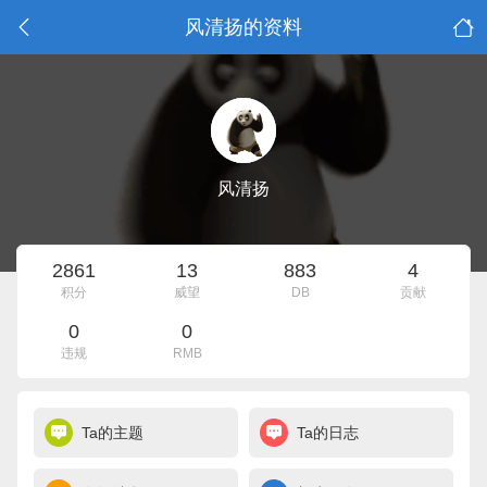
风清扬的资料
风清扬
2861
13
883
4
积分
威望
DB
贡献
0
0
违规
RMB
Ta的主题
Ta的日志