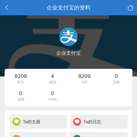
企业支付宝的资料
企业支付宝
8209
4
8209
0
积分
威望
DB
贡献
0
0
违规
RMB
Ta的主题
Ta的日志