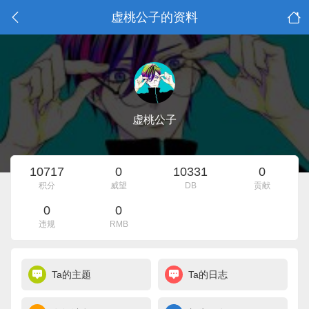
虚桃公子的资料
虚桃公子
10717
0
10331
0
积分
威望
DB
贡献
0
0
违规
RMB
Ta的主题
Ta的日志