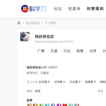
论坛
优惠券
封禁规则
›
恰好你也在
›
个人资料
科
恰好你也在
学
https://www.kxdao.vip/?24037
刀
广播
主题
日志
相册
记录
分
恰好你也在
(UID: 24037)
邮箱状态
已验证
统计信息
好友数 8
|
记录数 0
|
日志数 0
|
相册数 0
|
回帖数
性别
保密
生日
勋章