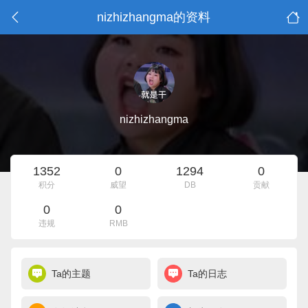
nizhizhangma的资料
nizhizhangma
1352
0
1294
0
积分
威望
DB
贡献
0
0
违规
RMB
Ta的主题
Ta的日志