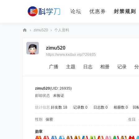
论坛
优惠券
封禁规则
›
zimu520
›
个人资料
科
zimu520
学
https://www.kxdao.vip/?26935
刀
广播
主题
日志
相册
记录
分
zimu520
(UID: 26935)
邮箱状态
未验证
统计信息
好友数 18
|
记录数 0
|
日志数 0
|
相册数 0
|
回帖
性别
保密
生日
勋章