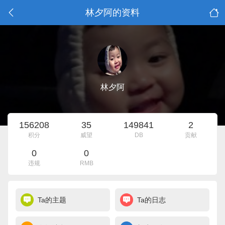
林夕阿的资料
林夕阿
156208
35
149841
2
积分
威望
DB
贡献
0
0
违规
RMB
Ta的主题
Ta的日志