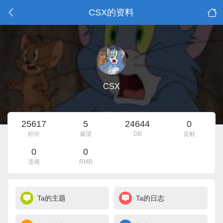
CSX的资料
CSX
25617
5
24644
0
积分
威望
DB
贡献
0
0
违规
RMB
Ta的主题
Ta的日志