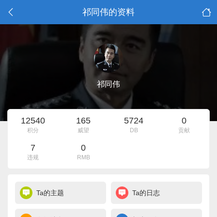
祁同伟的资料
祁同伟
12540
165
5724
0
积分
威望
DB
贡献
7
0
违规
RMB
Ta的主题
Ta的日志