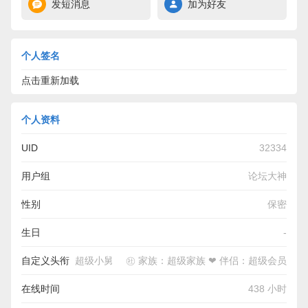
发短消息
加为好友
个人签名
点击重新加载
个人资料
UID
32334
用户组
论坛大神
性别
保密
生日
-
自定义头衔
超级小舅 ㊓ 家族：超级家族 ❤ 伴侣：超级会员
在线时间
438 小时