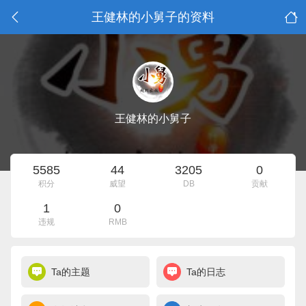
王健林的小舅子的资料
王健林的小舅子
5585
44
3205
0
积分
威望
DB
贡献
1
0
违规
RMB
Ta的主题
Ta的日志