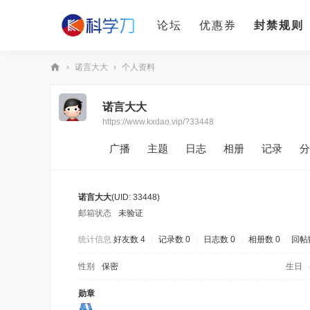
论坛
优惠券
封禁规则
›
诺言大大
›
个人资料
科
诺言大大
学
https://www.kxdao.vip/?33448
刀
广播
主题
日志
相册
记录
分
诺言大大
(UID: 33448)
邮箱状态
未验证
统计信息
好友数 4
|
记录数 0
|
日志数 0
|
相册数 0
|
回帖数
性别
保密
生日
勋章