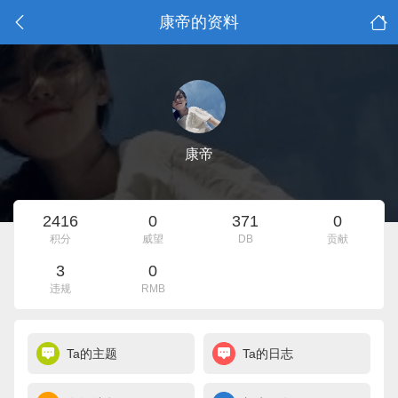
康帝的资料
康帝
2416
0
371
0
积分
威望
DB
贡献
3
0
违规
RMB
Ta的主题
Ta的日志