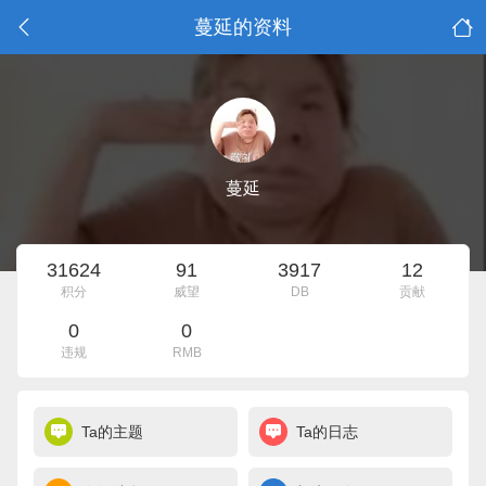
蔓延的资料
蔓延
31624
91
3917
12
积分
威望
DB
贡献
0
0
违规
RMB
Ta的主题
Ta的日志