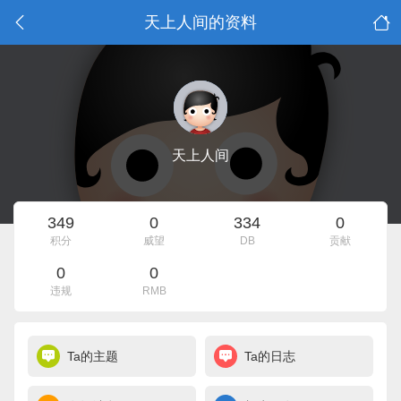
天上人间的资料
天上人间
349
0
334
0
积分
威望
DB
贡献
0
0
违规
RMB
Ta的主题
Ta的日志