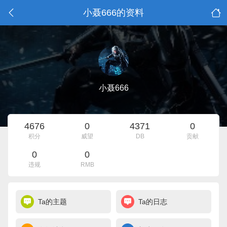
小聂666的资料
小聂666
4676
0
4371
0
积分
威望
DB
贡献
0
0
违规
RMB
Ta的主题
Ta的日志