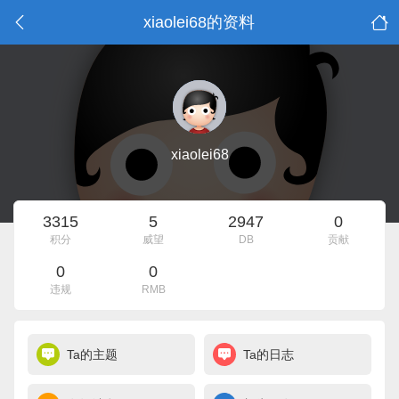
xiaolei68的资料
xiaolei68
3315
5
2947
0
积分
威望
DB
贡献
0
0
违规
RMB
Ta的主题
Ta的日志