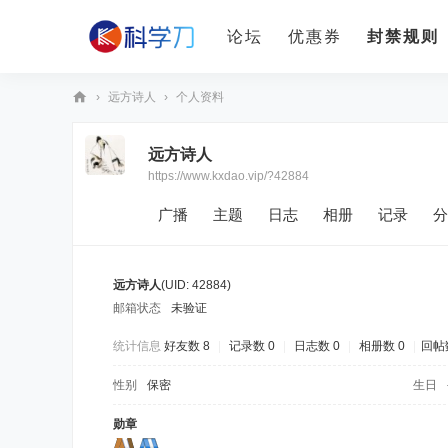
论坛
优惠券
封禁规则
›
远方诗人
›
个人资料
科
远方诗人
学
https://www.kxdao.vip/?42884
刀
广播
主题
日志
相册
记录
分
远方诗人
(UID: 42884)
邮箱状态
未验证
统计信息
好友数 8
|
记录数 0
|
日志数 0
|
相册数 0
|
回帖数
性别
保密
生日
勋章